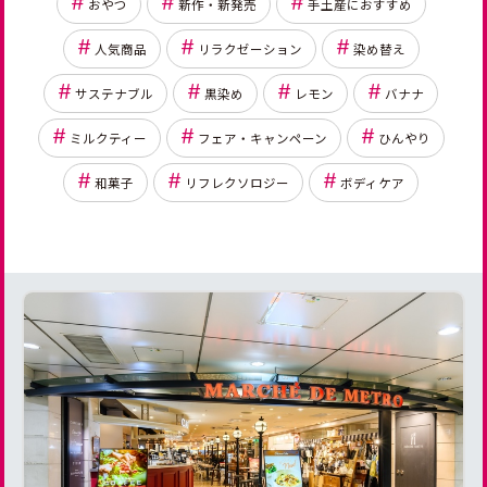
おやつ
新作・新発売
手土産におすすめ
人気商品
リラクゼーション
染め替え
サステナブル
黒染め
レモン
バナナ
ミルクティー
フェア・キャンペーン
ひんやり
和菓子
リフレクソロジー
ボディケア