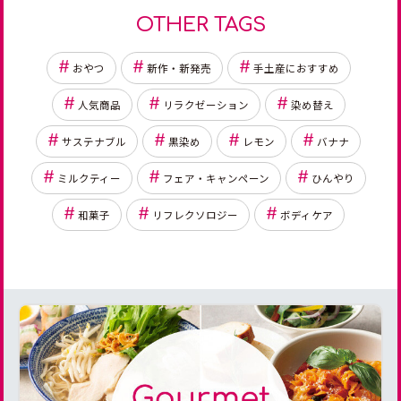
OTHER TAGS
おやつ
新作・新発売
手土産におすすめ
人気商品
リラクゼーション
染め替え
サステナブル
黒染め
レモン
バナナ
ミルクティー
フェア・キャンペーン
ひんやり
和菓子
リフレクソロジー
ボディケア