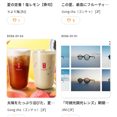
夏の定番！塩レモン【寿司】
この夏、最⾼にフルーティー！「Tropical Fruits」
ちよだ鮨 [B1]
Gong cha（ゴンチャ） [2F]
1
2
2026-07-24
2026-07-01
太陽をたっぷり浴びた、夏を楽しむニルギリ紅茶☀️
「可視光調光レンズ」期間限定20%OFF開催中！
Gong cha（ゴンチャ） [2F]
JINS [3F]