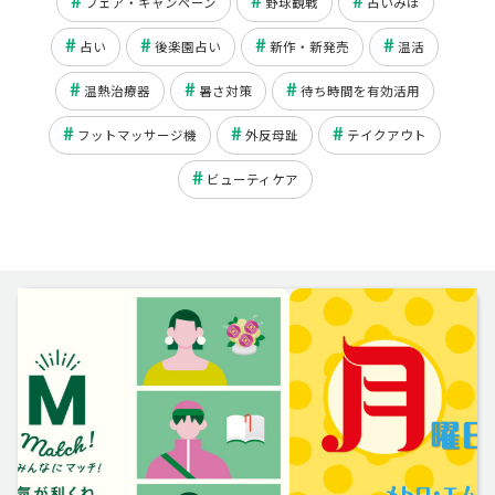
フェア・キャンペーン
野球観戦
占いみほ
占い
後楽園占い
新作・新発売
温活
温熱治療器
暑さ対策
待ち時間を有効活用
フットマッサージ機
外反母趾
テイクアウト
ビューティケア