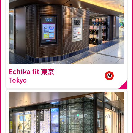
Echika fit 東京
Tokyo