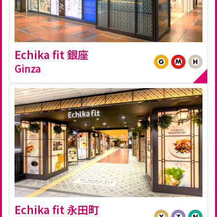
Echika fit 銀座
Ginza
Echika fit 永田町