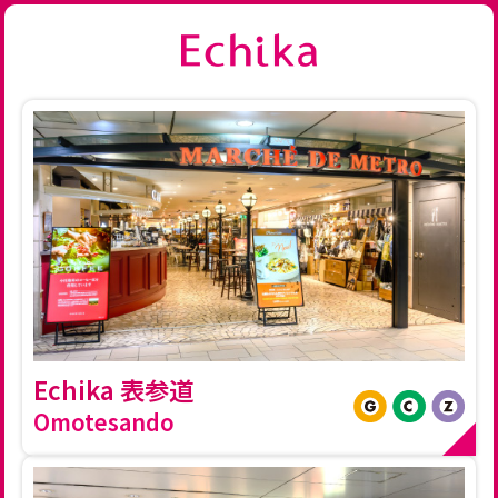
Echika 表参道
Omotesando