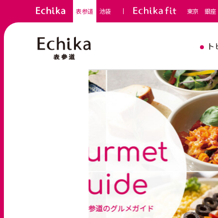
表参道
池袋
東京
銀座
ト