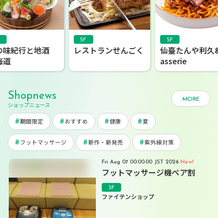
5F
5F
5F
レストランせんごく
仙臺たんや利久&Br
蕎麦前 
asserie
Shopnews
MORE
ショップニュース
期間限定
おすすめ
健康
夏
フットマッサージ
新作・新発売
紫外線対策
New!
Fri Aug 07 00:00:00 JST 2026
フットマッサージ機ペア割
3F
ファイテンショップ