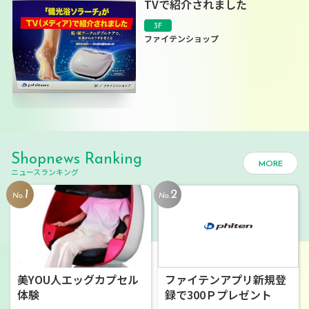
TVで紹介されました
3F
ファイテンショップ
Shopnews Ranking
MORE
ニュースランキング
1
2
No.
No.
美YOU人エッグカプセル
ファイテンアプリ新規登
体験
録で300Ｐプレゼント