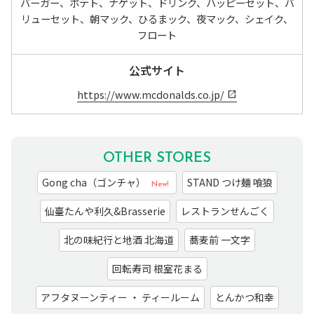
バーガー、ポテト、ナゲット、ドリンク、ハッピーセット、バ
リューセット、朝マック、ひるまック、夜マック、シェイク、
フロート
公式サイト
https://www.mcdonalds.co.jp/
OTHER STORES
Gong cha（ゴンチャ）
STAND つけ麺 喰狼
New!
仙臺たんや利久&Brasserie
レストランせんごく
北の味紀行と地酒 北海道
蕎麦前 一文字
回転寿司 根室花まる
アフタヌーンティー ・ ティールーム
とんかつ和幸