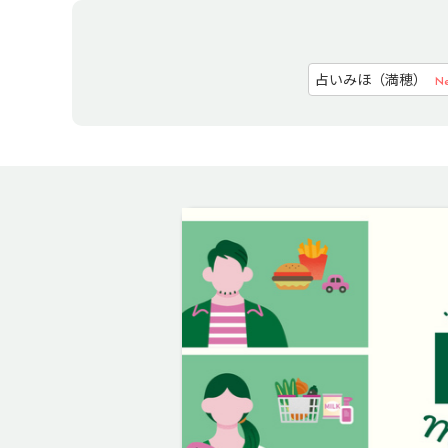
占いみほ（満穂）
Ne