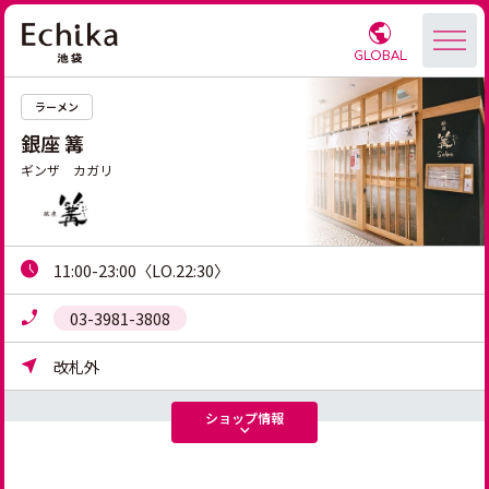
GLOBAL
ラーメン
銀座 篝
ギンザ カガリ
11:00-23:00〈LO.22:30〉
03-3981-3808
改札外
ショップ
情報