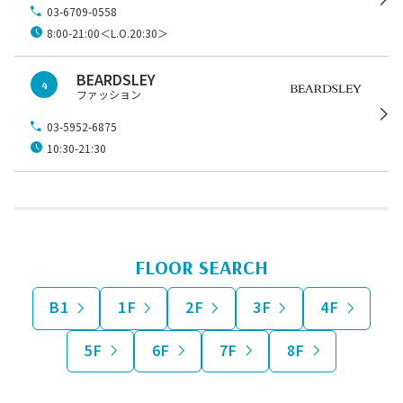
03-6709-0558
8:00-21:00＜L.O.20:30＞
BEARDSLEY
4
ファッション
03-5952-6875
10:30-21:30
FLOOR SEARCH
B1
1F
2F
3F
4F
5F
6F
7F
8F