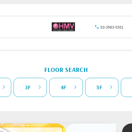
03-3983-5501
FLOOR SEARCH
3F
4F
5F