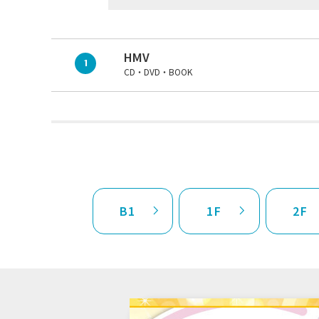
HMV
1
CD・DVD・BOOK
B1
1F
2F