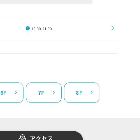
10:30-21:30
6F
7F
8F