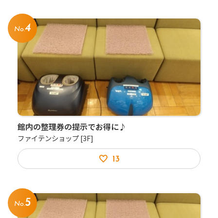
4
No.
館内の整理券の提示でお得に♪
ファイテンショップ
[3F]
13
5
No.